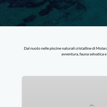
Dal nuoto nelle piscine naturali cristalline di Molara
avventura, fauna selvatica e 
Olbia:
Avvistamento
delfini
e
nuoto