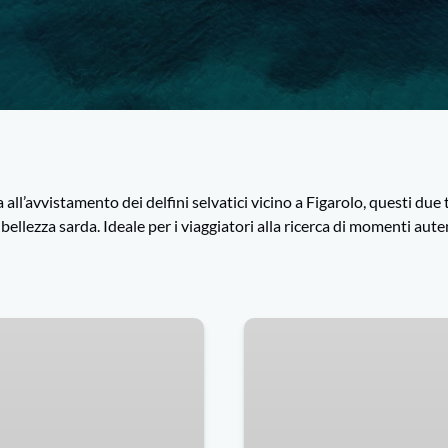
 all’avvistamento dei delfini selvatici vicino a Figarolo, questi due t
bellezza sarda. Ideale per i viaggiatori alla ricerca di momenti aute
Da
Olbia:
tour
a
Tavolara,