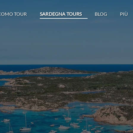
 LAGO COMO TOUR
Open SARDEGNA TOURS
Open Blog
Open 
COMO TOUR
SARDEGNA TOURS
BLOG
PIÙ
Menu
Menu
Menu
Men