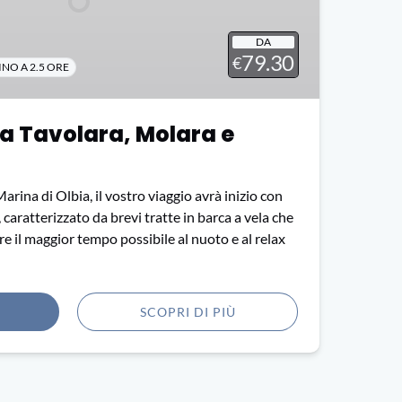
DA
79.30
€
INO A 2.5 ORE
 a Tavolara, Molara e
arina di Olbia, il vostro viaggio avrà inizio con
 caratterizzato da brevi tratte in barca a vela che
e il maggior tempo possibile al nuoto e al relax
SCOPRI DI PIÙ