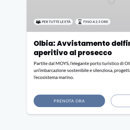
con
aperitivo
al
prosecco
PER TUTTE LE ETÀ
FINO A 2.5 ORE
Olbia: Avvistamento delfi
aperitivo al prosecco
Partite dal MOYS, l’elegante porto turistico di Ol
un’imbarcazione sostenibile e silenziosa, proget
l’ecosistema marino.
PRENOTA ORA
(opens
in
new