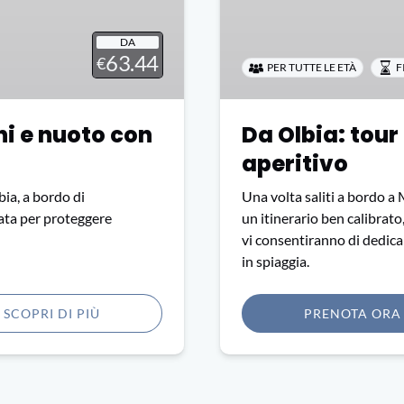
Molara
e
DA
aperitivo
63.44
€
PER TUTTE LE ETÀ
F
ni e nuoto con
Da Olbia: tour
aperitivo
bia, a bordo di
Una volta saliti a bordo a M
tata per proteggere
un itinerario ben calibrato,
vi consentiranno di dedicar
in spiaggia.
SCOPRI DI PIÙ
PRENOTA ORA
(opens
in
new